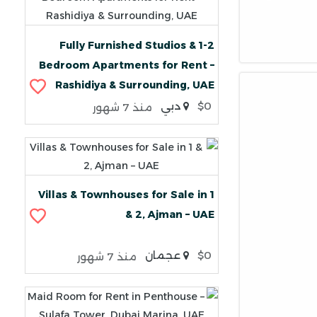
Fully Furnished Studios & 1-2
Bedroom Apartments for Rent –
Rashidiya & Surrounding, UAE
$0
دبي
منذ 7 شهور
Villas & Townhouses for Sale in 1
& 2, Ajman – UAE
$0
عجمان
منذ 7 شهور