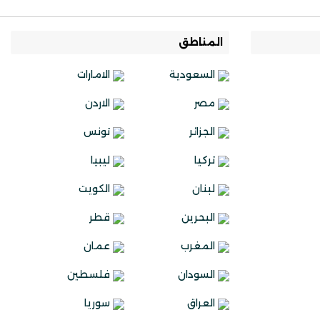
المناطق
السعودية
الامارات
مصر
الاردن
الجزائر
تونس
تركيا
ليبيا
لبنان
الكويت
البحرين
قطر
المغرب
عمان
السودان
فلسطين
العراق
سوريا