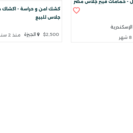
 - حمامات فيبر جلاس مصر
كشك امن و حراسة - اكشاك ح
جلاس للبيع
لإسكندرية
$2,500
الجيزة
منذ 2 سنة 8 شهر