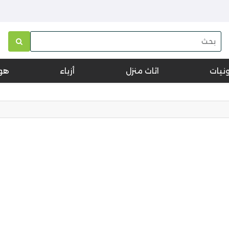
ونيات
اثاث منزل
أزياء
هو