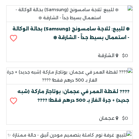
❄️ للبيع: ثلاجة سامسونج (Samsung) بحالة الوكالة
- استعمال بسيط جداً - الشارقة ❄️
$0
الشارقة
???? لقطة العمر في عجمان: بوتاجاز ماركة (شبه
جديد) + جرة الغاز بـ 500 درهم فقط! ????
$0
عجمان