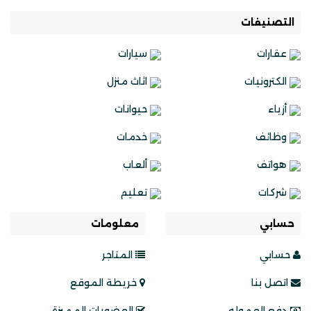
التصنيفات
عقارات
سيارات
الكترونيات
اثاث منزل
أزياء
حيوانات
وظائف
خدمات
هواتف
ألعاب
شركات
تعليم
حسابي
معلومات
حسابي
المتاجر
اتصل بنا
خريطة الموقع
دفع العموله
العضويات المميزة