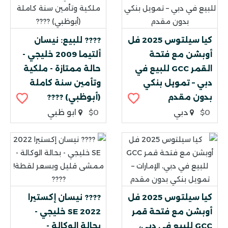
كيا سيلتوس 2025 فل
???? للبيع: نيسان
أوبشن مع فتحة
ألتيما 2009 خليجي -
القمر GCC للبيع في
حالة ممتازة - ملكية
دبي – تمويل بنكي
وتأمين سنة كاملة
بدون مقدم
(أبوظبي) ????
$0
دبي
$0
ابو ظبي
كيا سيلتوس 2025 فل
???? نيسان إكستيرا
أوبشن مع فتحة قمر
2022 SE خليجي -
GCC للبيع في دبي،
بحالة الوكالة -