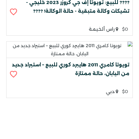
???? للبيع: تويوتا إف جي كروزر 2023 خليجي -
تشيكات وكالة متبقية - حالة الوكالة! ????
$0
راس ألخيمة
تويوتا كامري 2011 هايبرد كوري للبيع – استيراد جديد
من اليابان، حالة ممتازة
$0
دبي