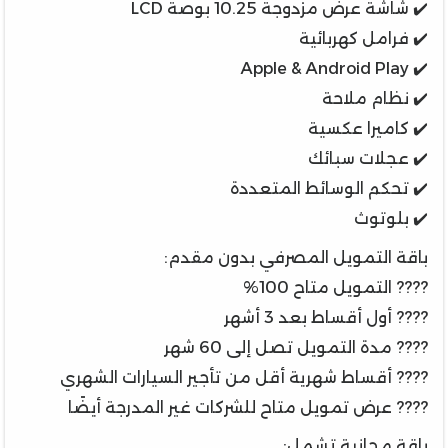
✔️ شاشة عرض مزدوجة 10.25 بوصة LCD
✔️ فرامل كهربائية
✔️ Apple & Android Play
✔️ نظام ملاحة
✔️ كاميرا عكسية
✔️ عجلات سبائك
✔️ تحكم الوسائط المتعددة
✔️ بلوتوث
باقة التمويل المصرفي بدون مقدم:
???? التمويل متاح 100%
???? أول أقساط بعد 3 أشهر
???? مدة التمويل تصل إلى 60 شهر
???? أقساط شهرية أقل من تأجير السيارات الشهري
???? عرض تمويل متاح للشركات غير المدرجة أيضًا
باقة مجانية تشمل: