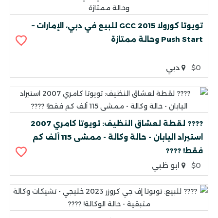
تويوتا كورولا 2015 GCC للبيع في دبي، الإمارات –
Push Start وحالة ممتازة
$0
دبي
???? لقطة لعشاق النظيف: تويوتا كامري 2007
استيراد اليابان - حالة وكالة - ممشى 115 ألف كم
فقط! ????
$0
ابو ظبي