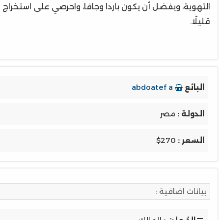
التهوية، ويفضل أن يكون باردا وجافا، واحرصي على استخراج ا
قليلًا.
البائع
abdoatef a
الدولة :
مصر
السعر :
$270
بيانات اضافية :