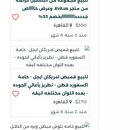
للبيع مجموعه من البناطيل الرائعه
من متجر EviLux، وعرض خاااااص
جددددااااااااااابخصم 33%
$350
القاهرة
منذ 2 سنة 6 شهر
للبيع قميص امريكان ايجل - خامة
اكسفورد قطن - تطريز بأعالي الجوده
- بعده اللوان مختلفه انيقه
$270
القاهرة
منذ 2 سنة 6 شهر