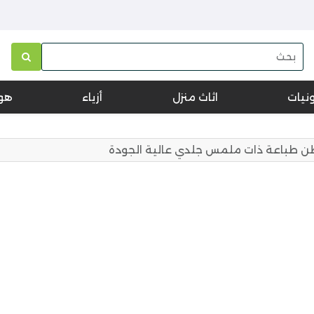
ونيات
اثاث منزل
أزياء
هو