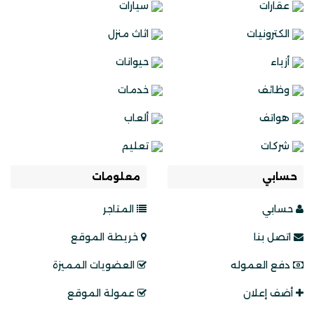
عقارات
سيارات
الكترونيات
اثاث منزل
أزياء
حيوانات
وظائف
خدمات
هواتف
ألعاب
شركات
تعليم
حسابي
معلومات
حسابي
المتاجر
اتصل بنا
خريطة الموقع
دفع العموله
العضويات المميزة
أضف إعلان
عمولة الموقع