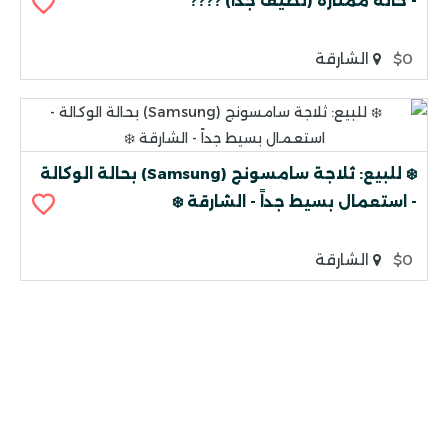
- حالة ممتازة (نظيف جداً) ????
$0
الشارقة
❄️ للبيع: ثلاجة سامسونج (Samsung) بحالة الوكالة
- استعمال بسيط جداً - الشارقة ❄️
$0
الشارقة