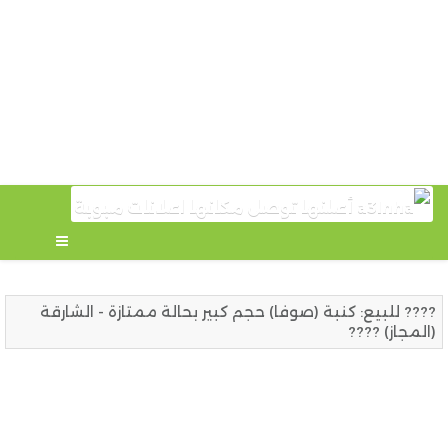
????️ للبيع: كنبة (صوفا) حجم كبير بحالة ممتازة - الشارقة
(المجاز) ????️