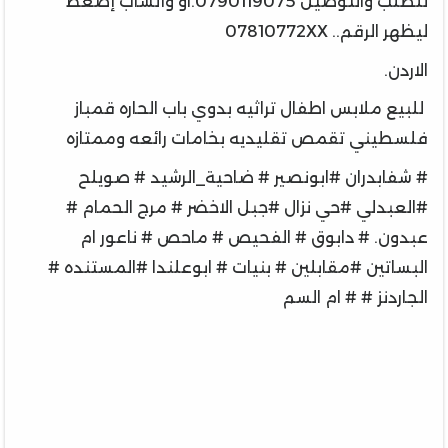
للطلب والتوصيل 0790119075.او واتساب إضغط
ليظهر الرقم.. 07810772XX
الاردن.
للبيع ملابس اطفال تراثيه بدوي باب الحاره قمباز
فلسطيني تقمص تقليديه بخامات رائعه وممتازه
# شفابدران #ابونصير # ضاحية_الرشيد # صويلح
#العبدلي #حي نزال #جبل الاخضر # مرج الحمام #
عبدون. # دابوق # الفحيص # ماحص # ناعور ام
البساتين #مقابلين # بنيات # ابوعلندا #المستنده #
الجاردنز # # ام السم