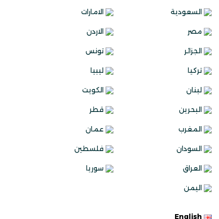
السعودية
الامارات
مصر
الاردن
الجزائر
تونس
تركيا
ليبيا
لبنان
الكويت
البحرين
قطر
المغرب
عمان
السودان
فلسطين
العراق
سوريا
اليمن
English