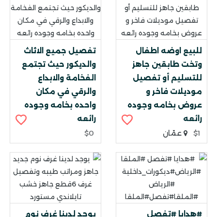
للبيع اوضه اطفال
تفصيل جميع الاثاث
وتخت طابقين جاهز
والديكور حيث تجتمع
للتسليم أو تفصيل
الفخامة والابداع
موديلات فاخر و
والرقي في مكان
عروض بخامه وجوده
واحده بخامه وجوده
رائعه
رائعه
$1
عمّان
$0
#هدايا #تفصل
يوجد لدينا غرف نوم