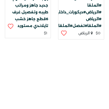
#الملقا
جديد جاهز ومراتب
#الرياض#ديكورات_داخلية
طيبه وتفصيل غرف
#الرياض
6قطع جاهز خشب
#الملقا#تفصل#الملقا
تايلاندي مستورد
$0
الرياض
$1