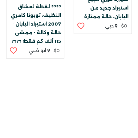
???? لقطة لعشاق
استيراد جديد من
النظيف: تويوتا كامري
اليابان، حالة ممتازة
2007 استيراد اليابان -
$0
دبي
حالة وكالة - ممشى
115 ألف كم فقط! ????
$0
ابو ظبي