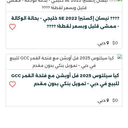
???? نيسان إكستيرا 2022 SE خليجي - بحالة الوكالة
- ممشى قليل وبسعر لقطة! ????
$0
دبي
كيا سيلتوس 2025 فل أوبشن مع فتحة القمر GCC
للبيع في دبي – تمويل بنكي بدون مقدم
$0
دبي