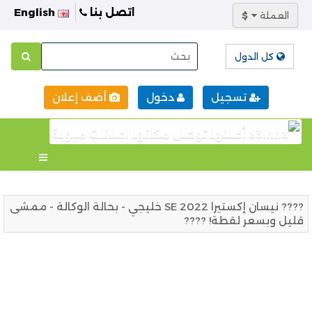
اتصل بنا
English
العملة
$
كل الدول
تسجيل
دخول
أضف إعلان
???? نيسان إكستيرا 2022 SE خليجي - بحالة الوكالة - ممشى
قليل وبسعر لقطة! ????