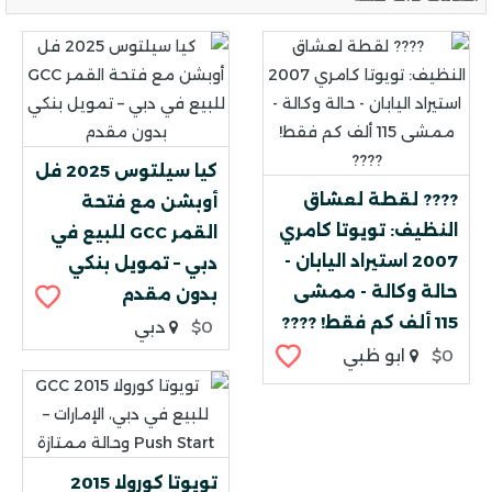
كيا سيلتوس 2025 فل
???? لقطة لعشاق
أوبشن مع فتحة
النظيف: تويوتا كامري
القمر GCC للبيع في
2007 استيراد اليابان -
دبي – تمويل بنكي
حالة وكالة - ممشى
بدون مقدم
115 ألف كم فقط! ????
$0
دبي
$0
ابو ظبي
تويوتا كورولا 2015