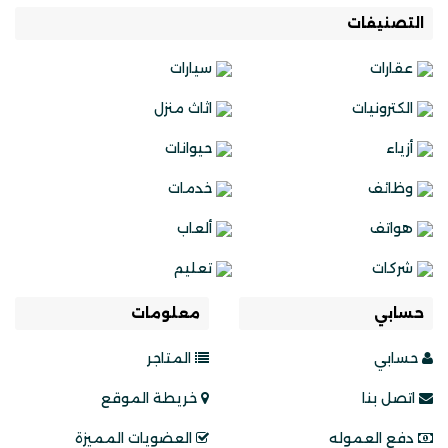
التصنيفات
عقارات
سيارات
الكترونيات
اثاث منزل
أزياء
حيوانات
وظائف
خدمات
هواتف
ألعاب
شركات
تعليم
حسابي
معلومات
حسابي
المتاجر
اتصل بنا
خريطة الموقع
دفع العموله
العضويات المميزة