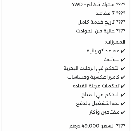
???? محرك 3.5 لتر – 4WD
???? 7 مقاعد
???? تاريخ خدمة كامل
???? خالية من الحوادث
المميزات:
✔️ مقاعد كهربائية
✔️ بلوتوث
✔️ التحكم في الرحلات البحرية
✔️ كاميرا عكسية وحساسات
✔️ تحكمات عجلة القيادة
✔️ التحكم في المناخ
✔️ بدء التشغيل بالدفع
✔️ مفتاحين وأكثر
???? السعر: 49,000 درهم