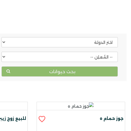
بحث حيوانات
جوز حمام ه
للبيع زوج زيبر