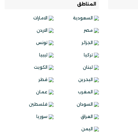
المناطق
السعودية
الامارات
مصر
الاردن
الجزائر
تونس
تركيا
ليبيا
لبنان
الكويت
البحرين
قطر
المغرب
عمان
السودان
فلسطين
العراق
سوريا
اليمن