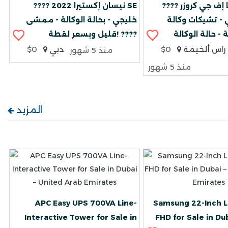
???? للبيع: تويوتا إف جي كروزر
???? نيسان إكستيرا 2022 SE
يجي - تشيكات وكالة
خليجي - بحالة الوكالة - ممشى
قليل وبسعر لقطة! ????
راس ألخيمة
$0
دبي
$0
منذ 5 شهور
منذ 5 شهور
المزيد
APC Easy UPS 700VA Line-
Samsung 22-Inch L
Interactive Tower for Sale in
FHD for Sale in Du