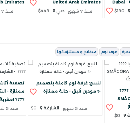
b Emirates
United Arab Emirates
Dubai –
$190
دبي
$449
منذ 7 شهور
منذ 7 شهور
فرة
غرف نوم
مطابخ و مستلزماتها
للبيع: غرفة نوم كاملة بتصميم
???? للبيع: سرير أطفال ايكيا
مودرن أنيق - حالة ممتازة ✨
لمرتبة - حالة
مغرية! ????
الشارقة
$0
منذ 5 شهور
منذ 5 شهور
ة
$0