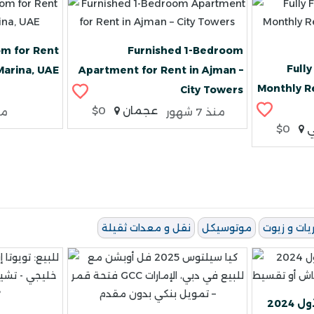
m for Rent
Furnished 1-Bedroom
Full
 Marina, UAE
Apartment for Rent in Ajman –
Monthly Re
City Towers
عجمان
$0
منذ 7 شهور
منذ 
ي
$0
يات و زيوت
موتوسيكل
نقل و معدات ثقيلة
ميتسوبيشي الإصدار الأول 2024