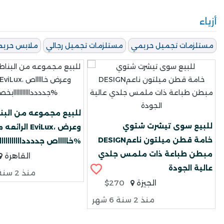
أزياء
مستلزمات تجميل حريمي
مستلزمات تجميل رجالي
ملابس حري
للبيع مجموعه من البن
للبيع سوى تيشرت شتوي
الرائعه من متج
DESIGNخامة قطن ميلتون ناعم
خاااااص جددددااااااااااابخصم 33%
مبطن طباعة ذات ملمس جلدي
القاهرة
عالية الجودة
منذ 2 سنة 6 شهر
الجيزة
$270
منذ 2 سنة 6 شهر