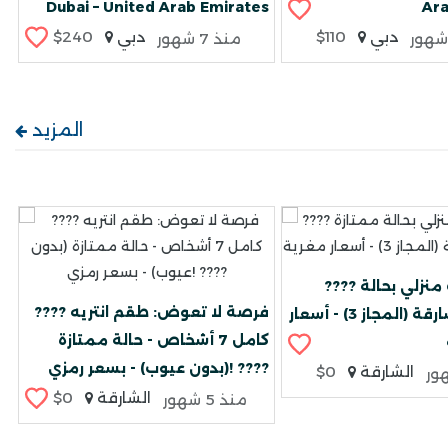
Dubai – United Arab Emirates
Ara
دبي
$110
دبي
$240
منذ 7 شهور
المزيد
???? تصفية أثاث منزلي بحالة
???? فرصة لا تعوض: طقم انتريه
ممتازة - الشارقة (المجاز 3) - أسعار
كامل 7 أشخاص - حالة ممتازة
(بدون عيوب) - بسعر رمزي! ????
الشارقة
$0
الشارقة
$0
منذ 5 شهور