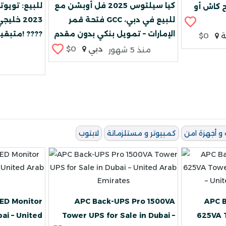
كيا سيلتوس 2025 فل أوبشن مع
ح كاش أو
فتحة قمر GCC للبيع في دبي،
2023 خل
الإمارات – تمويل بنكي بدون مقدم
متبقية - حالة الوكالة! ????
ة
$0
دبي
$0
منذ 5 شهور
 و أجهزة امن
كمبيوتر و مستلزماتة
لابتوب
ED Monitor
APC Back-UPS Pro 1500VA
APC 
bai – United
Tower UPS for Sale in Dubai –
625VA T