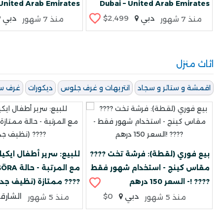
 United Arab Emirates
Dubai – United Arab Emirates
دبي
$2,499
دبي
منذ 7 شهور
منذ 7 شهور
اثاث منزل
اقمشة و ستائر و سجاد
انتريهات و غرف جلوس
ديكورات
غرف س
???? بيع فوري (لقطة): فرشة تخت
مقاس كينج - استخدام شهور فقط
SMÅGÖRA مع ا
- السعر 150 درهم! ????
ممتازة (نظيف جداً) ????
دبي
$0
الشارق
منذ 5 شهور
منذ 5 شهور