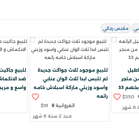
مي
ملابس رجالي
اطيل
للبيع موجود ثلاث جواكت جديدة
للبيع جاكيت
ر EviLux، وعرض
لم تلبس ابدا ثلاث الوان عنابي
ضد الانكماش
واسود وزيتي ماركة اسبلاش خامه
واسع و مري
رائعه
$350
الفروانية
$18
منذ 2 سنة 6 شهر