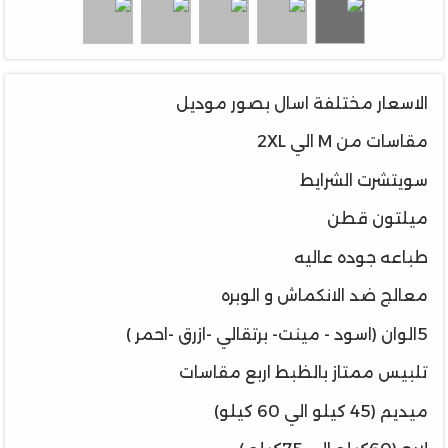
الاسعار مختلفة اسال بصور موديل
مقاسات من M الي 2XL
سويتشرت الشرايط
ميلتون قطن
طباعه جوده عاليه
معالج ضد الانكماش و الوبره
5الوان (اسود - مينت- برتقالي -ازرق -احمر )
تلبيس ممتاز بالظبط اربع مقاسات
ميديم (45 كيلو الي 60 كيلو)