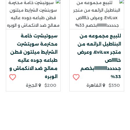
للبيع مجموعه من
سيوتيشرت خامة
البناطيل الرائعه من
محترمة سويتشرت
متجر EviLux، وعرض
الشرايط ميلتون قطن
خاااااص
طباعه جوده عاليه
جددددااااااااااابخصم
معالج ضد الانكماش و
33%
الوبره
$350
القاهرة
$200
الجيزة