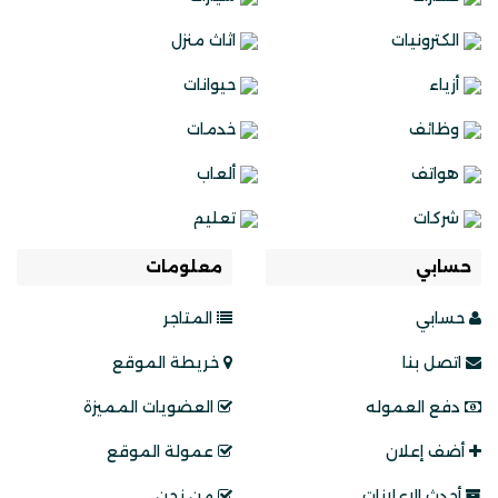
الكترونيات
اثاث منزل
أزياء
حيوانات
وظائف
خدمات
هواتف
ألعاب
شركات
تعليم
حسابي
معلومات
حسابي
المتاجر
اتصل بنا
خريطة الموقع
دفع العموله
العضويات المميزة
أضف إعلان
عمولة الموقع
أحدث الإعلانات
من نحن