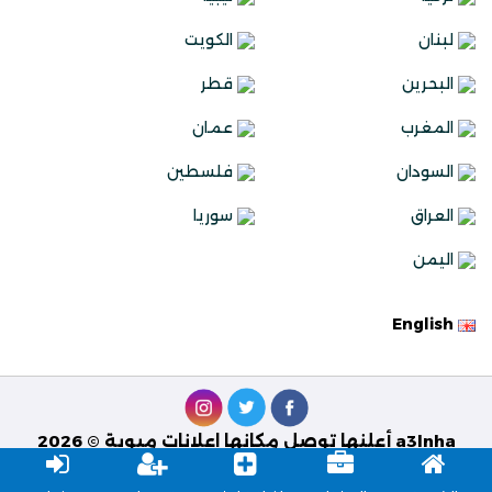
لبنان
الكويت
البحرين
قطر
المغرب
عمان
السودان
فلسطين
العراق
سوريا
اليمن
English
a3lnha أعلنها توصل مكانها اعلانات مبوبة © 2026
تصميم وبرمجة
Best Solutions