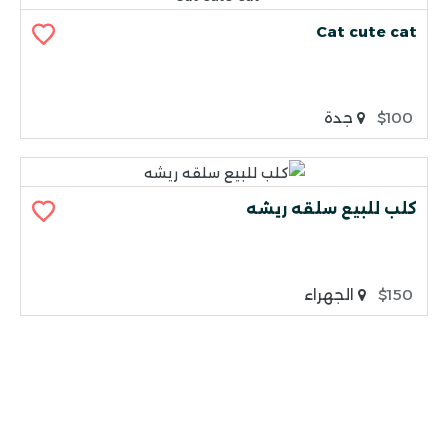
Cat cute cat
$100
جدة
كلب للبيع سلقه ريشه
$150
الجهراء