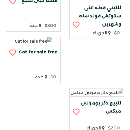
قطط كيتن للبيع
للتبني قطه انثى
سكوتش فولد سنه
وشهرين
$300
جدة
$0
الجهراء
Cat for sale free
$0
جدة
للبيع ذكر بومرانين
ميكس
$200
الجهراء