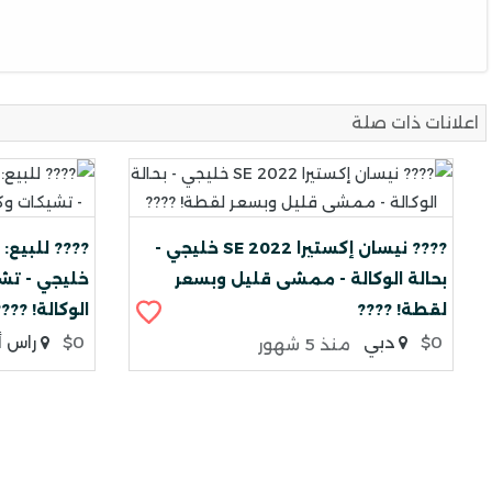
اعلانات ذات صلة
???? نيسان إكستيرا 2022 SE خليجي -
بحالة الوكالة - ممشى قليل وبسعر
خليجي - تشي
لقطة! ????
الوكالة! ???
$0
دبي
$0
راس أ
منذ 5 شهور