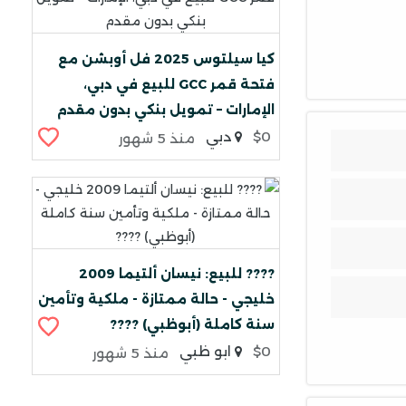
كيا سيلتوس 2025 فل أوبشن مع
فتحة قمر GCC للبيع في دبي،
الإمارات – تمويل بنكي بدون مقدم
$0
دبي
منذ 5 شهور
???? للبيع: نيسان ألتيما 2009
خليجي - حالة ممتازة - ملكية وتأمين
سنة كاملة (أبوظبي) ????
$0
ابو ظبي
منذ 5 شهور