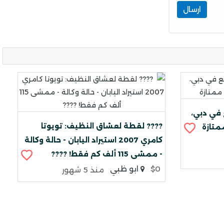
ارسال
2015 GCC للبيع في دبي،
???? لقطة لعشاق النظيف: تويوتا
كامري 2007 استيراد اليابان - حالة وكالة
- ممشى 115 ألف كم فقط! ????
$0
ابو ظبي
منذ 5 شهور