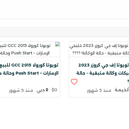
???? للبيع: تويوتا إف جي كروزر 2023
تويوتا كورولا 
كات وكالة متبقية - حالة
الإمارات – Push Start وحالة ممتازة
?
لخيمة
$0
دبي
منذ 5 شهور
منذ 5 شهور