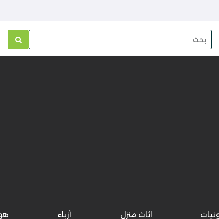
ونيات
اثاث منزل
أزياء
هو