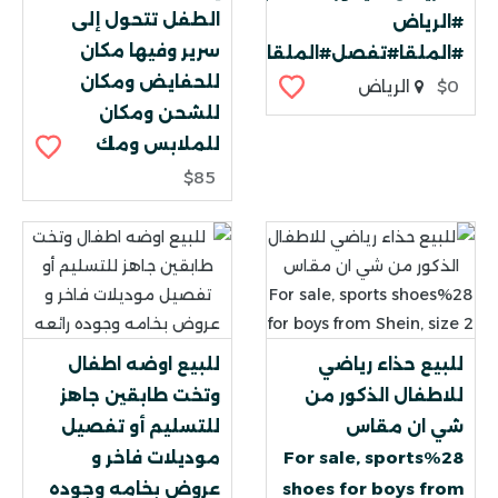
الطفل تتحول إلى
#الرياض
سرير وفيها مكان
#الملقا#تفصل#الملقا
للحفايض ومكان
$0
الرياض
للشحن ومكان
للملابس ومك
$85
للبيع حذاء رياضي
للبيع اوضه اطفال
للاطفال الذكور من
وتخت طابقين جاهز
شي ان مقاس
للتسليم أو تفصيل
28%For sale, sports
موديلات فاخر و
shoes for boys from
عروض بخامه وجوده