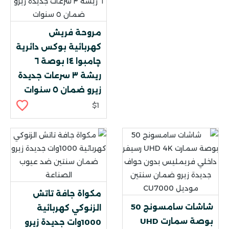
مروحة فريش
كهربائية بوكس دائرية
چامبوا ١٤ بوصة ٦
ريشة ٣ سرعات جديدة
زيرو ضمان ٥ سنوات
$1
مكواة جافة تاتش
شاشات سامسونج 50
الزنوكي كهربائية
بوصة سمارت UHD
1000وات جديدة زيرو