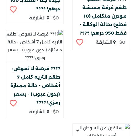
جيدة جداً - فقط بـ 100
طقم غرفة معيشة
درهم! ????
مودرن متكامل (10
$0
الشارقة
قطع) بحالة الوكالة -
فقط 950 درهم! ????
$0
الشارقة
???? فرصة لا تعوض:
طقم انتريه كامل 7
أشخاص - حالة ممتازة
(بدون عيوب) - بسعر
رمزي! ????
$0
الشارقة