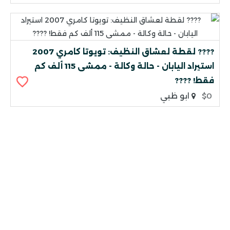
???? لقطة لعشاق النظيف: تويوتا كامري 2007
استيراد اليابان - حالة وكالة - ممشى 115 ألف كم
فقط! ????
$0
ابو ظبي