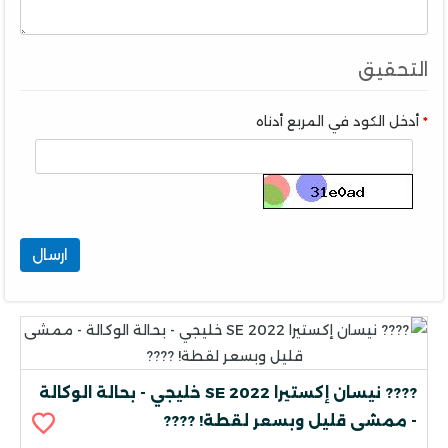
التحقيق
أدخل الكود في المربع أدناه
ارسال
???? نيسان إكستيرا 2022 SE خليجي - بحالة الوكالة
- ممشى قليل وبسعر لقطة! ????