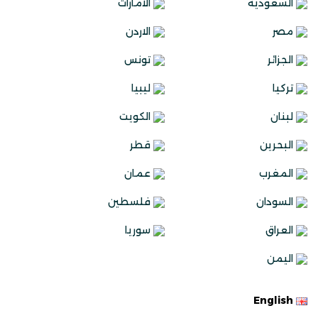
السعودية
الامارات
مصر
الاردن
الجزائر
تونس
تركيا
ليبيا
لبنان
الكويت
البحرين
قطر
المغرب
عمان
السودان
فلسطين
العراق
سوريا
اليمن
English