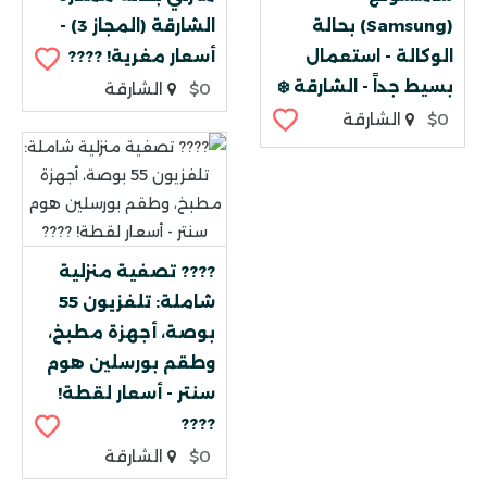
(Samsung) بحالة
الشارقة (المجاز 3) -
الوكالة - استعمال
أسعار مغرية! ????
بسيط جداً - الشارقة ❄️
$0
الشارقة
$0
الشارقة
???? تصفية منزلية
شاملة: تلفزيون 55
بوصة، أجهزة مطبخ،
وطقم بورسلين هوم
سنتر - أسعار لقطة!
????
$0
الشارقة