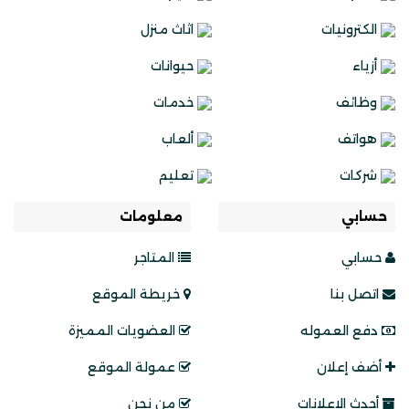
الكترونيات
اثاث منزل
أزياء
حيوانات
وظائف
خدمات
هواتف
ألعاب
شركات
تعليم
حسابي
معلومات
حسابي
المتاجر
اتصل بنا
خريطة الموقع
دفع العموله
العضويات المميزة
أضف إعلان
عمولة الموقع
أحدث الإعلانات
من نحن