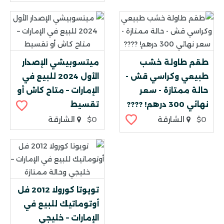
طقم طاولة خشب
ميتسوبيشي الإصدار
طبيعي وكراسي قش -
الأول 2024 للبيع في
حالة ممتازة - سعر
الإمارات – متاح كاش أو
نهائي 300 درهم! ????
تقسيط
$0
الشارقة
$0
الشارقة
تويوتا كورولا 2012 فل
أوتوماتيك للبيع في
الإمارات – خليجي