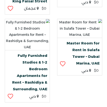
King Faisal Street
$0
دبي
$0
عجمان
Master Room for
Rent in Sulafa
Fully Furnished
Tower – Dubai
Studios & 1-2
Marina, UAE
Bedroom
$0
دبي
Apartments for
Rent – Rashidiya &
Surrounding, UAE
$0
دبي