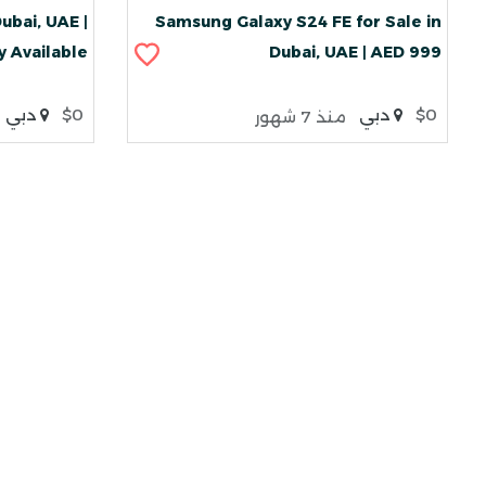
Dubai, UAE |
Samsung Galaxy S24 FE for Sale in
y Available
Dubai, UAE | AED 999
$0
دبي
$0
دبي
منذ 7 شهور