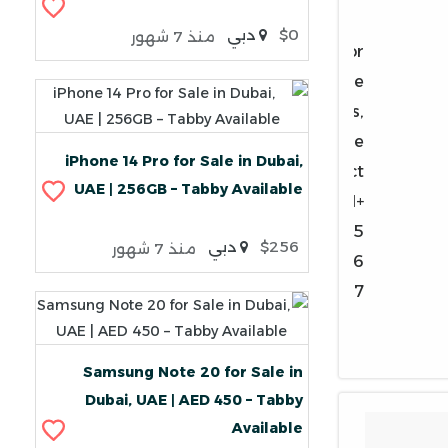
$0
دبي
منذ 7 شهور
For
more
details,
please
iPhone 14 Pro for Sale in Dubai,
contact:
UAE | 256GB – Tabby Available
+971
55
$256
دبي
منذ 7 شهور
496
3067
Samsung Note 20 for Sale in
Dubai, UAE | AED 450 – Tabby
Available