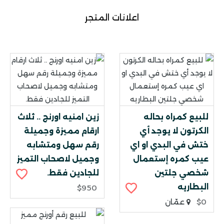
اعلانات المتجر
للبيع كمراه بحاله
زين امنيه اورنج .. ثلاث
الكرتون لا يوجد أي
ارقام مميزة وجميلة
ختش في البدي او اي
رقم سهل ومتشابه
عيب كمره إستعمال
وجميل لاصحاب التميز
شخصي جلتين
للجادين فقط.
البطاريه
$950
$0
عمّان