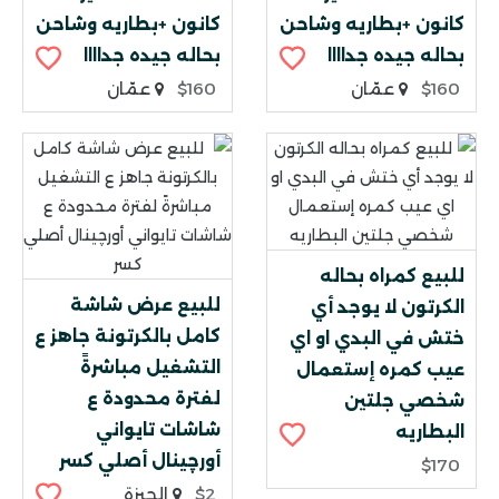
كانون +بطاريه وشاحن
كانون +بطاريه وشاحن
بحاله جيده جداااا
بحاله جيده جداااا
$160
عمّان
$160
عمّان
للبيع كمراه بحاله
للبيع عرض شاشة
الكرتون لا يوجد أي
كامل بالكرتونة جاهز ع
ختش في البدي او اي
التشغيل مباشرةً
عيب كمره إستعمال
لفترة محدودة ع
شخصي جلتين
شاشات تايواني
البطاريه
أورچينال أصلي كسر
$170
$2
الجيزة