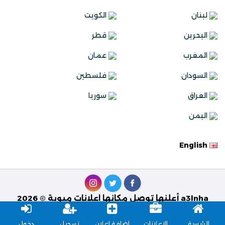
لبنان
الكويت
البحرين
قطر
المغرب
عمان
السودان
فلسطين
العراق
سوريا
اليمن
English
a3lnha أعلنها توصل مكانها اعلانات مبوبة © 2026
تصميم وبرمجة
Best Solutions
الرئيسية
الاعلانات
إضافة إعلان
تسجيل
دخول