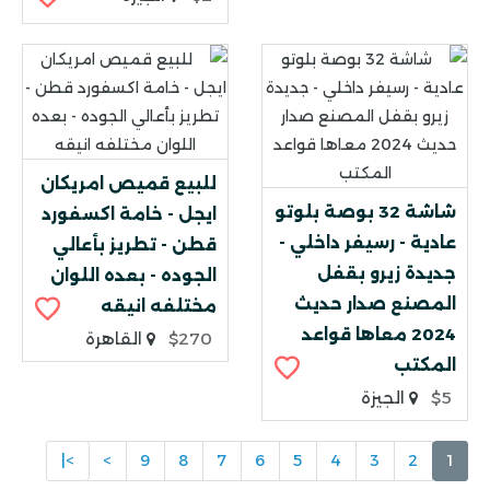
للبيع قميص امريكان
شاشة 32 بوصة بلوتو
ايجل - خامة اكسفورد
عادية - رسيفر داخلي -
قطن - تطريز بأعالي
جديدة زيرو بقفل
الجوده - بعده اللوان
المصنع صدار حديث
مختلفه انيقه
2024 معاها قواعد
$270
القاهرة
المكتب
$5
الجيزة
>|
>
9
8
7
6
5
4
3
2
1