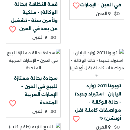
قمة النظافة (بحالة
في العين – الإمارات
الوكالة) - ملكية
$0
العين
وتأمين سنة - تشغيل
عن بعد في العين
$0
العين
سجادة بحالة ممتازة
تويوتا 2011 (وارد
للبيع في العين –
اليابان - استيراد جديد)
الإمارات العربية
- حالة الوكالة -
المتحدة
مواصفات كاملة (فل
$0
العين
أوبشن) ✨
$0
العين