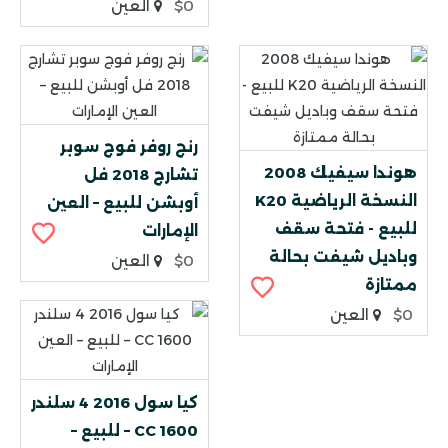
$0
العين
رنج روفر فوج سوبر
هوندا سيفيك 2008
تشارج 2018 فل
النسخة الرياضية K20
أوبشن للبيع – العين
للبيع - فتحة سقف
الإمارات
وباديل شيفت بحالة
$0
العين
ممتازة
$0
العين
كيا سول 2016 4 سلندر
1600 CC – للبيع –