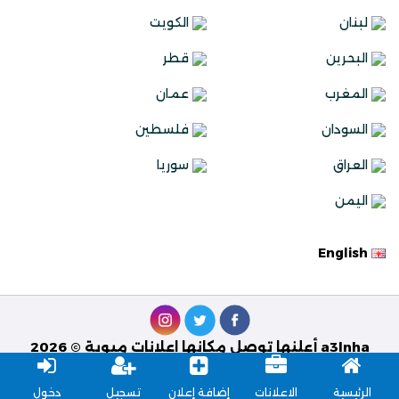
لبنان
الكويت
البحرين
قطر
المغرب
عمان
السودان
فلسطين
العراق
سوريا
اليمن
English
a3lnha أعلنها توصل مكانها اعلانات مبوبة © 2026
تصميم وبرمجة
Best Solutions
الرئيسية
الاعلانات
إضافة إعلان
تسجيل
دخول