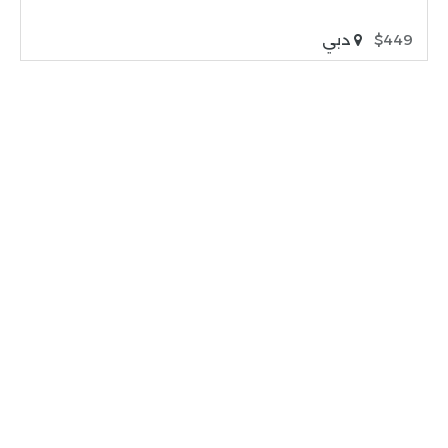
$449
دبي