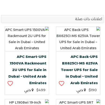
اعلانات ذات صلة
APC Smart-UPS
APC Back-UPS
1500VA Rackmount
BX625CI-MS 625VA
2U UPS for Sale in
Tower UPS for Sale
Dubai – United Arab
in Dubai – United
Emirates
Arab Emirates
$190
دبي
$499
دبي