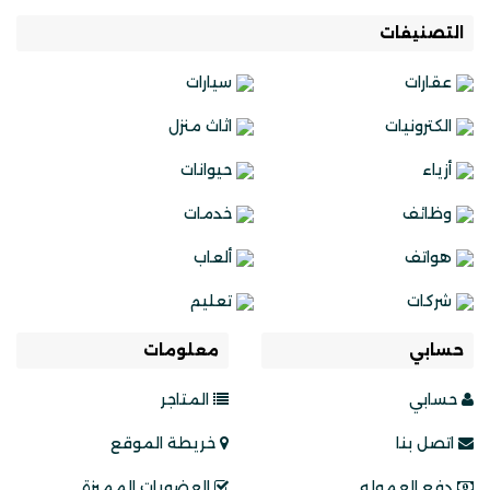
التصنيفات
عقارات
سيارات
الكترونيات
اثاث منزل
أزياء
حيوانات
وظائف
خدمات
هواتف
ألعاب
شركات
تعليم
حسابي
معلومات
حسابي
المتاجر
اتصل بنا
خريطة الموقع
دفع العموله
العضويات المميزة